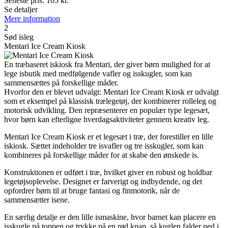
Seneste pris:
105
kr.
Se detaljer
Mere information
2
Sød isleg
Mentari Ice Cream Kiosk
En træbaseret iskiosk fra Mentari, der giver børn mulighed for at
lege isbutik med medfølgende vafler og isskugler, som kan
sammensættes på forskellige måder.
Hvorfor den er blevet udvalgt: Mentari Ice Cream Kiosk er udvalgt
som et eksempel på klassisk trælegetøj, der kombinerer rolleleg og
motorisk udvikling. Den repræsenterer en populær type legesæt,
hvor børn kan efterligne hverdagsaktiviteter gennem kreativ leg.
Mentari Ice Cream Kiosk er et legesæt i træ, der forestiller en lille
iskiosk. Sættet indeholder tre isvafler og tre isskugler, som kan
kombineres på forskellige måder for at skabe den ønskede is.
Konstruktionen er udført i træ, hvilket giver en robust og holdbar
legetøjsoplevelse. Designet er farverigt og indbydende, og det
opfordrer børn til at bruge fantasi og finmotorik, når de
sammensætter isene.
En særlig detalje er den lille ismaskine, hvor barnet kan placere en
isskugle på toppen og trykke på en rød knap, så kuglen falder ned i