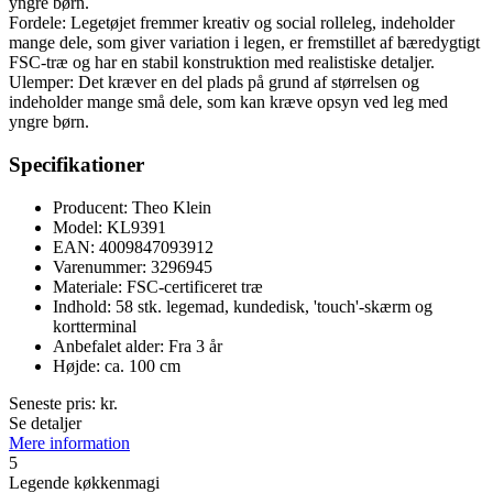
yngre børn.
Fordele: Legetøjet fremmer kreativ og social rolleleg, indeholder
mange dele, som giver variation i legen, er fremstillet af bæredygtigt
FSC-træ og har en stabil konstruktion med realistiske detaljer.
Ulemper: Det kræver en del plads på grund af størrelsen og
indeholder mange små dele, som kan kræve opsyn ved leg med
yngre børn.
Specifikationer
Producent: Theo Klein
Model: KL9391
EAN: 4009847093912
Varenummer: 3296945
Materiale: FSC-certificeret træ
Indhold: 58 stk. legemad, kundedisk, 'touch'-skærm og
kortterminal
Anbefalet alder: Fra 3 år
Højde: ca. 100 cm
Seneste pris:
kr.
Se detaljer
Mere information
5
Legende køkkenmagi