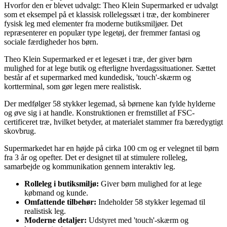
Hvorfor den er blevet udvalgt: Theo Klein Supermarked er udvalgt
som et eksempel på et klassisk rollelegssæt i træ, der kombinerer
fysisk leg med elementer fra moderne butiksmiljøer. Det
repræsenterer en populær type legetøj, der fremmer fantasi og
sociale færdigheder hos børn.
Theo Klein Supermarked er et legesæt i træ, der giver børn
mulighed for at lege butik og efterligne hverdagssituationer. Sættet
består af et supermarked med kundedisk, 'touch'-skærm og
kortterminal, som gør legen mere realistisk.
Der medfølger 58 stykker legemad, så børnene kan fylde hylderne
og øve sig i at handle. Konstruktionen er fremstillet af FSC-
certificeret træ, hvilket betyder, at materialet stammer fra bæredygtigt
skovbrug.
Supermarkedet har en højde på cirka 100 cm og er velegnet til børn
fra 3 år og opefter. Det er designet til at stimulere rolleleg,
samarbejde og kommunikation gennem interaktiv leg.
Rolleleg i butiksmiljø:
Giver børn mulighed for at lege
købmand og kunde.
Omfattende tilbehør:
Indeholder 58 stykker legemad til
realistisk leg.
Moderne detaljer:
Udstyret med 'touch'-skærm og