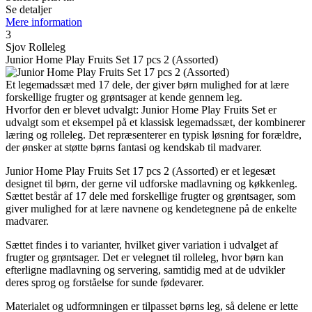
Se detaljer
Mere information
3
Sjov Rolleleg
Junior Home Play Fruits Set 17 pcs 2 (Assorted)
Et legemadssæt med 17 dele, der giver børn mulighed for at lære
forskellige frugter og grøntsager at kende gennem leg.
Hvorfor den er blevet udvalgt: Junior Home Play Fruits Set er
udvalgt som et eksempel på et klassisk legemadssæt, der kombinerer
læring og rolleleg. Det repræsenterer en typisk løsning for forældre,
der ønsker at støtte børns fantasi og kendskab til madvarer.
Junior Home Play Fruits Set 17 pcs 2 (Assorted) er et legesæt
designet til børn, der gerne vil udforske madlavning og køkkenleg.
Sættet består af 17 dele med forskellige frugter og grøntsager, som
giver mulighed for at lære navnene og kendetegnene på de enkelte
madvarer.
Sættet findes i to varianter, hvilket giver variation i udvalget af
frugter og grøntsager. Det er velegnet til rolleleg, hvor børn kan
efterligne madlavning og servering, samtidig med at de udvikler
deres sprog og forståelse for sunde fødevarer.
Materialet og udformningen er tilpasset børns leg, så delene er lette