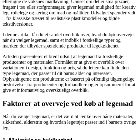
efterligne de voksnes madlavning. Uanset om det er små pizzaer,
frugter i træ eller stofgrøntsager, giver legemad mulighed for kreativ
leg, rollelege og læring om mad og måltider. Udvalget spænder vidt
– fra klassiske træsæt til realistiske plastikmodeller og bløde
tekstilversioner.
I denne artikel får du et samlet overblik over, hvad du bør overveje,
når du vælger legemad, samt et indblik i forskellige typer og
mærker, der tilbyder spændende produkter til legekøkkenet.
Artiklen præsenterer et bredt udsnit af legemad fra forskellige
producenter og materialer. Formålet er at give et overblik over
variationen i design, funktion og pris, så du lettere kan finde den
type legemad, der passer til dit barns alder og interesser.
Oplysningerne om produkterne er baseret på offentligt tilgængelige
beskrivelser fra producenter og forhandlere og er opsummeret for at
give et informativt og overskueligt overblik.
Faktorer at overveje ved køb af legemad
Når du vælger legemad, er det værd at tænke over både materialer,
sikkerhed, alderstrin og hvordan legetøjet passer ind i barnets øvrige
leg.
1. Materiale og holdbarhed