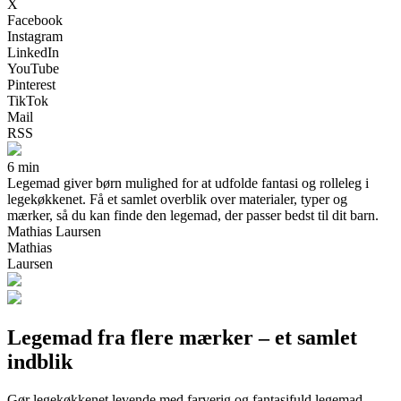
X
Facebook
Instagram
LinkedIn
YouTube
Pinterest
TikTok
Mail
RSS
6 min
Legemad giver børn mulighed for at udfolde fantasi og rolleleg i
legekøkkenet. Få et samlet overblik over materialer, typer og
mærker, så du kan finde den legemad, der passer bedst til dit barn.
Mathias Laursen
Mathias
Laursen
Legemad fra flere mærker – et samlet
indblik
Gør legekøkkenet levende med farverig og fantasifuld legemad