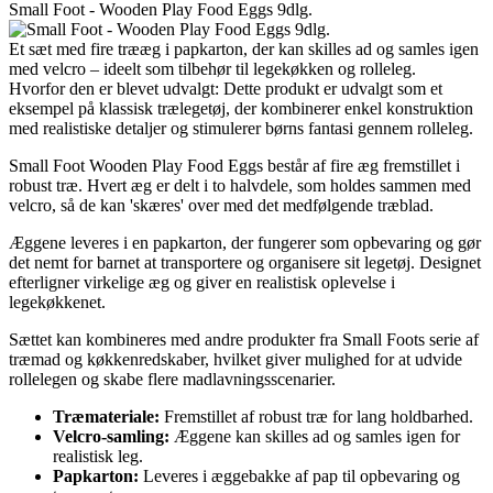
Small Foot - Wooden Play Food Eggs 9dlg.
Et sæt med fire trææg i papkarton, der kan skilles ad og samles igen
med velcro – ideelt som tilbehør til legekøkken og rolleleg.
Hvorfor den er blevet udvalgt: Dette produkt er udvalgt som et
eksempel på klassisk trælegetøj, der kombinerer enkel konstruktion
med realistiske detaljer og stimulerer børns fantasi gennem rolleleg.
Small Foot Wooden Play Food Eggs består af fire æg fremstillet i
robust træ. Hvert æg er delt i to halvdele, som holdes sammen med
velcro, så de kan 'skæres' over med det medfølgende træblad.
Æggene leveres i en papkarton, der fungerer som opbevaring og gør
det nemt for barnet at transportere og organisere sit legetøj. Designet
efterligner virkelige æg og giver en realistisk oplevelse i
legekøkkenet.
Sættet kan kombineres med andre produkter fra Small Foots serie af
træmad og køkkenredskaber, hvilket giver mulighed for at udvide
rollelegen og skabe flere madlavningsscenarier.
Træmateriale:
Fremstillet af robust træ for lang holdbarhed.
Velcro-samling:
Æggene kan skilles ad og samles igen for
realistisk leg.
Papkarton:
Leveres i æggebakke af pap til opbevaring og