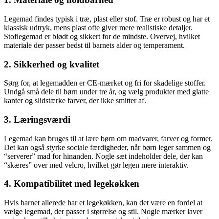
Legemad findes typisk i træ, plast eller stof. Træ er robust og har et
klassisk udtryk, mens plast ofte giver mere realistiske detaljer.
Stoflegemad er blødt og sikkert for de mindste. Overvej, hvilket
materiale der passer bedst til barnets alder og temperament.
2. Sikkerhed og kvalitet
Sørg for, at legemadden er CE-mærket og fri for skadelige stoffer.
Undgå små dele til børn under tre år, og vælg produkter med glatte
kanter og slidstærke farver, der ikke smitter af.
3. Læringsværdi
Legemad kan bruges til at lære børn om madvarer, farver og former.
Det kan også styrke sociale færdigheder, når børn leger sammen og
“serverer” mad for hinanden. Nogle sæt indeholder dele, der kan
“skæres” over med velcro, hvilket gør legen mere interaktiv.
4. Kompatibilitet med legekøkken
Hvis barnet allerede har et legekøkken, kan det være en fordel at
vælge legemad, der passer i størrelse og stil. Nogle mærker laver