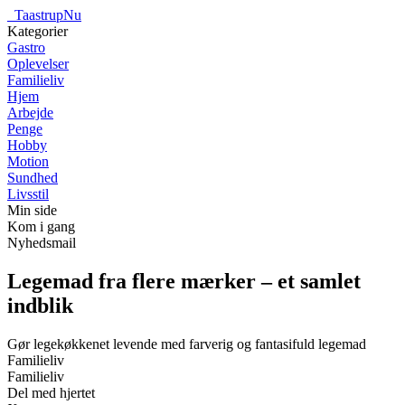
_
TaastrupNu
Kategorier
Gastro
Oplevelser
Familieliv
Hjem
Arbejde
Penge
Hobby
Motion
Sundhed
Livsstil
Min side
Kom i gang
Nyhedsmail
Legemad fra flere mærker – et samlet
indblik
Gør legekøkkenet levende med farverig og fantasifuld legemad
Familieliv
Familieliv
Del med hjertet