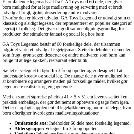
Et omfattende legemadssæt fra GA Toys med 60 dele, der giver
børn mulighed for at lege madlavning og servering med et bredt
udvalg af frugt, grønt, desserter og andre madvarer.
Hvorfor den er blevet udvalgt: GA Toys Legemad er udvalgt som et
klassisk og alsidigt legesæt, der repræsenterer en populær kategori af
legetøj til rolleleg. Det giver et godt sammenligningsgrundlag for
produkter, der stimulerer fantasi og social leg hos børn.
GA Toys Legemad består af 60 forskellige dele, der tilsammen
udgør et varieret udvalg af legetøjsmad. Sættet indeholder elementer
som frugt, grøntsager, desserter og andre madvarer, som børn kan
bruge til at lege køkken, restaurant eller butik.
Sættet er velegnet til børn fra 3 år og opefter og er designet til at
understøtte kreativ og social leg. De mange dele giver mulighed for
at kombinere og arrangere maden på forskellige måder, hvilket gør
legen mere realistisk og engagerende.
Med en samlet størrelse på cirka 41 × 5 × 51 cm leveres sættet i en
praktisk emballage, der gør det nemt at opbevare og tage frem igen.
Det er et oplagt supplement til legekøkkener og andre rollelege, hvor
børn efterligner hverdagens madlavningssituationer.
Omfattende sæt:
Indeholder 60 dele med forskellig legemad.
Aldersgruppe:
Velegnet fra 3 år og opefter.
Variation:
Inkluderer frugt, grønt, desserter og andre