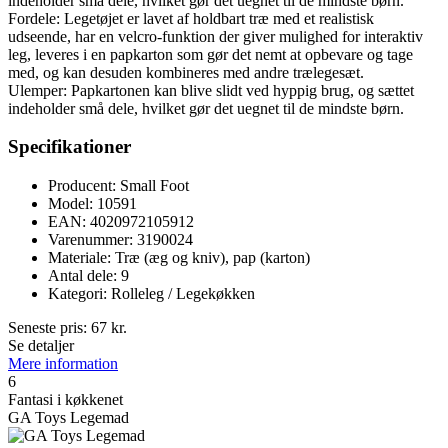
indeholder små dele, hvilket gør det uegnet til de mindste børn.
Fordele: Legetøjet er lavet af holdbart træ med et realistisk
udseende, har en velcro-funktion der giver mulighed for interaktiv
leg, leveres i en papkarton som gør det nemt at opbevare og tage
med, og kan desuden kombineres med andre trælegesæt.
Ulemper: Papkartonen kan blive slidt ved hyppig brug, og sættet
indeholder små dele, hvilket gør det uegnet til de mindste børn.
Specifikationer
Producent: Small Foot
Model: 10591
EAN: 4020972105912
Varenummer: 3190024
Materiale: Træ (æg og kniv), pap (karton)
Antal dele: 9
Kategori: Rolleleg / Legekøkken
Seneste pris:
67
kr.
Se detaljer
Mere information
6
Fantasi i køkkenet
GA Toys Legemad