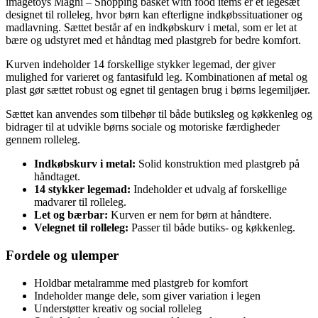
imagetoys Magni – Shopping basket with food items er et legesæt
designet til rolleleg, hvor børn kan efterligne indkøbssituationer og
madlavning. Sættet består af en indkøbskurv i metal, som er let at
bære og udstyret med et håndtag med plastgreb for bedre komfort.
Kurven indeholder 14 forskellige stykker legemad, der giver
mulighed for varieret og fantasifuld leg. Kombinationen af metal og
plast gør sættet robust og egnet til gentagen brug i børns legemiljøer.
Sættet kan anvendes som tilbehør til både butiksleg og køkkenleg og
bidrager til at udvikle børns sociale og motoriske færdigheder
gennem rolleleg.
Indkøbskurv i metal:
Solid konstruktion med plastgreb på
håndtaget.
14 stykker legemad:
Indeholder et udvalg af forskellige
madvarer til rolleleg.
Let og bærbar:
Kurven er nem for børn at håndtere.
Velegnet til rolleleg:
Passer til både butiks- og køkkenleg.
Fordele og ulemper
Holdbar metalramme med plastgreb for komfort
Indeholder mange dele, som giver variation i legen
Understøtter kreativ og social rolleleg