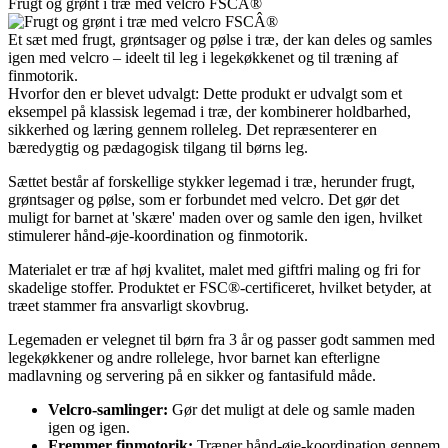
Frugt og grønt i træ med velcro FSCÂ®
Et sæt med frugt, grøntsager og pølse i træ, der kan deles og samles
igen med velcro – ideelt til leg i legekøkkenet og til træning af
finmotorik.
Hvorfor den er blevet udvalgt: Dette produkt er udvalgt som et
eksempel på klassisk legemad i træ, der kombinerer holdbarhed,
sikkerhed og læring gennem rolleleg. Det repræsenterer en
bæredygtig og pædagogisk tilgang til børns leg.
Sættet består af forskellige stykker legemad i træ, herunder frugt,
grøntsager og pølse, som er forbundet med velcro. Det gør det
muligt for barnet at 'skære' maden over og samle den igen, hvilket
stimulerer hånd-øje-koordination og finmotorik.
Materialet er træ af høj kvalitet, malet med giftfri maling og fri for
skadelige stoffer. Produktet er FSC®-certificeret, hvilket betyder, at
træet stammer fra ansvarligt skovbrug.
Legemaden er velegnet til børn fra 3 år og passer godt sammen med
legekøkkener og andre rollelege, hvor barnet kan efterligne
madlavning og servering på en sikker og fantasifuld måde.
Velcro-samlinger:
Gør det muligt at dele og samle maden
igen og igen.
Fremmer finmotorik:
Træner hånd-øje-koordination gennem