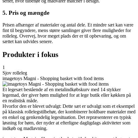
serier, hvor tilbehør og madvarer matcher i design.
5. Pris og mængde
Prisen afhænger af materialer og antal dele. Et mindre sæt kan være
fint til begyndere, mens større samlinger giver flere muligheder for
rolleleg. Overvej, hvor meget plads der er til opbevaring, og om
sættet kan udvides senere.
Produkter i fokus
1
Sjov rolleleg
imagetoys Magni - Shopping basket with food items
Et legesæt bestående af en metalindkøbskurv med 14 stykker
legemad, der giver børn mulighed for at lege butik eller køkken på
en realistisk måde.
Hvorfor den er blevet udvalgt: Dette sæt er udvalgt som et eksempel
på klassisk rollelegstilbehør, der kombinerer holdbare materialer med
en enkel og genkendelig legesituation. Det repræsenterer en typisk
løsning for børn, der nyder at efterligne dagligdags aktiviteter som
indkøb og madlavning.