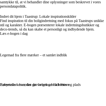
samtykke til, at vi behandler dine oplysninger som beskrevet i vores
persondatapolitik.
Indret dit hjem i Taastrup: Lokale inspirationskilder
Find inspiration til din boligindretning med fokus på Taastrups unikke
stil og karakter. E-bogen præsenterer lokale indretningsbutikker og
deco-trends, så du kan skabe et personligt og indbydende hjem.
Læs e-bogen i dag
Legemad fra flere mærker – et samlet indblik
Børnetallerkener, der gør hverdagen lidt lettere
Babynests – hvordan du vælger ud fra behov og plads