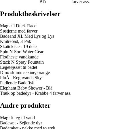
Blå
farver ass.
Produktbeskrivelser
Magical Duck Race
Søstjerne med farver
Badeand XL Med Lys og Lys
Knitrebad, 3-Pak
Skattekiste - 19 dele
Spin N Sort Water Gear
Flodheste vandkande
Stack N Spray Fountain
Legetøjssæt til badet
Dino skummaskine, orange
PluÃ¯ Regnvands Sky
Padlende Badefisk
Elephant Baby Shower - Blå
Træk op badedyr - Krabbe 4 farver ass.
Andre produkter
Magisk æg til vand
Badesæt - Sejlende dyr
Baderaket - pakke med to styk