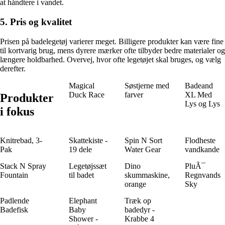
at håndtere i vandet.
5. Pris og kvalitet
Prisen på badelegetøj varierer meget. Billigere produkter kan være fine
til kortvarig brug, mens dyrere mærker ofte tilbyder bedre materialer og
længere holdbarhed. Overvej, hvor ofte legetøjet skal bruges, og vælg
derefter.
Magical
Søstjerne med
Badeand
Duck Race
farver
XL Med
Produkter
Lys og Lys
i fokus
Knitrebad, 3-
Skattekiste -
Spin N Sort
Flodheste
Pak
19 dele
Water Gear
vandkande
Stack N Spray
Legetøjssæt
Dino
PluÃ¯
Fountain
til badet
skummaskine,
Regnvands
orange
Sky
Padlende
Elephant
Træk op
Badefisk
Baby
badedyr -
Shower -
Krabbe 4