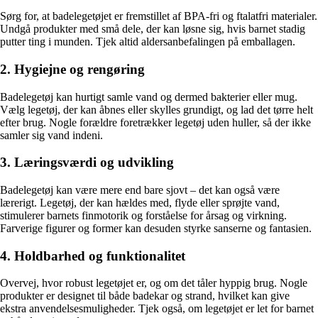
Sørg for, at badelegetøjet er fremstillet af BPA-fri og ftalatfri materialer.
Undgå produkter med små dele, der kan løsne sig, hvis barnet stadig
putter ting i munden. Tjek altid aldersanbefalingen på emballagen.
2. Hygiejne og rengøring
Badelegetøj kan hurtigt samle vand og dermed bakterier eller mug.
Vælg legetøj, der kan åbnes eller skylles grundigt, og lad det tørre helt
efter brug. Nogle forældre foretrækker legetøj uden huller, så der ikke
samler sig vand indeni.
3. Læringsværdi og udvikling
Badelegetøj kan være mere end bare sjovt – det kan også være
lærerigt. Legetøj, der kan hældes med, flyde eller sprøjte vand,
stimulerer barnets finmotorik og forståelse for årsag og virkning.
Farverige figurer og former kan desuden styrke sanserne og fantasien.
4. Holdbarhed og funktionalitet
Overvej, hvor robust legetøjet er, og om det tåler hyppig brug. Nogle
produkter er designet til både badekar og strand, hvilket kan give
ekstra anvendelsesmuligheder. Tjek også, om legetøjet er let for barnet