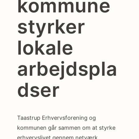
kommune
styrker
lokale
arbejdspla
dser
Taastrup Erhvervsforening og
kommunen går sammen om at styrke
erhvervslivet gennem netværk,